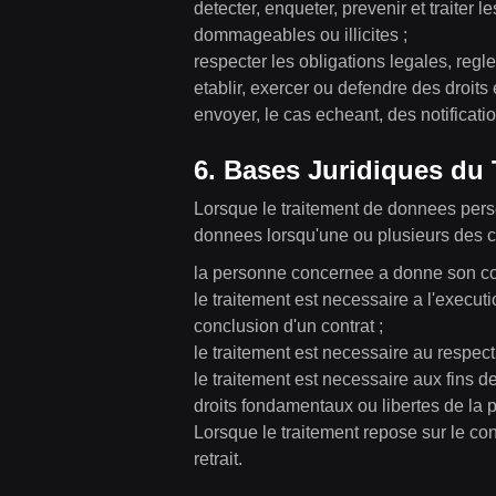
detecter, enqueter, prevenir et traiter 
dommageables ou illicites ;
respecter les obligations legales, regl
etablir, exercer ou defendre des droits e
envoyer, le cas echeant, des notification
6. Bases Juridiques du 
Lorsque le traitement de donnees perso
donnees lorsqu'une ou plusieurs des co
la personne concernee a donne son c
le traitement est necessaire a l'exec
conclusion d'un contrat ;
le traitement est necessaire au respec
le traitement est necessaire aux fins d
droits fondamentaux ou libertes de la
Lorsque le traitement repose sur le cons
retrait.