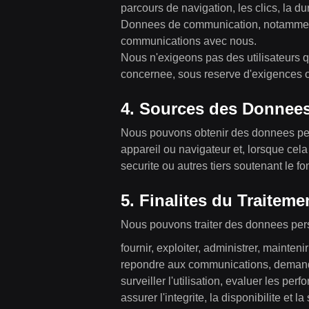
parcours de navigation, les clics, la du
Donnees de communication, notamment 
communications avec nous.
Nous n'exigeons pas des utilisateurs qu
concernee, sous reserve d'exigences op
4. Sources des Donnees
Nous pouvons obtenir des donnees perso
appareil ou navigateur et, lorsque cela 
securite ou autres tiers soutenant le f
5. Finalites du Traiteme
Nous pouvons traiter des donnees perso
fournir, exploiter, administrer, maintenir
repondre aux communications, demandes
surveiller l'utilisation, evaluer les per
assurer l'integrite, la disponibilite et l