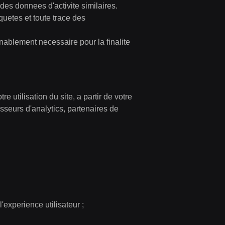
 des donnees d'activite similaires.
etes et toute trace des
nablement necessaire pour la finalite
tilisation du site, a partir de votre
isseurs d'analytics, partenaires de
l'experience utilisateur ;