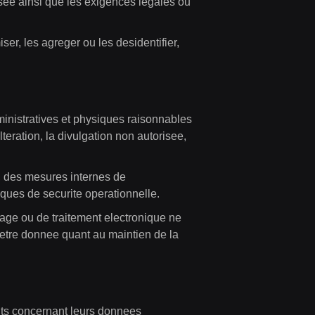
risee ainsi que les exigences legales ou
r, les agreger ou les desidentifier,
inistratives et physiques raisonnables
lteration, la divulgation non autorisee,
n, des mesures internes de
iques de securite operationnelle.
age ou de traitement electronique ne
etre donnee quant au maintien de la
its concernant leurs donnees