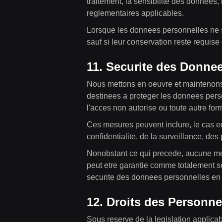
traitement, la sensibilite des donnees,
reglementaires applicables.
Lorsque les donnees personnelles ne so
sauf si leur conservation reste requise 
11. Securite des Donne
Nous mettons en oeuvre et maintenons 
destinees a proteger les donnees personn
l'acces non autorise ou toute autre forme
Ces mesures peuvent inclure, le cas ec
confidentialite, de la surveillance, d
Nonobstant ce qui precede, aucune met
peut etre garantie comme totalement 
securite des donnees personnelles en 
12. Droits des Personn
Sous reserve de la legislation applic