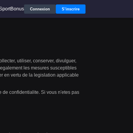
Sport
Bonus
Connexion
S’inscrire
llecter, utiliser, conserver, divulguer,
que egalement les mesures susceptibles
 en vertu de la legislation applicable
e de confidentialite. Si vous n'etes pas