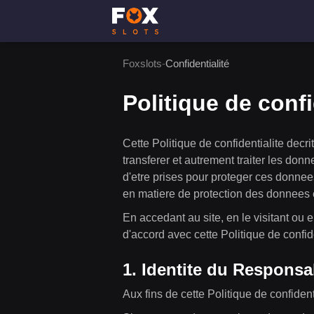
Foxslots
-
Confidentialité
Politique de confi
Cette Politique de confidentialite decrit
transferer et autrement traiter les don
d'etre prises pour proteger ces donnees
en matiere de protection des donnees e
En accedant au site, en le visitant ou e
d'accord avec cette Politique de confide
1. Identite du Responsa
Aux fins de cette Politique de confidentia